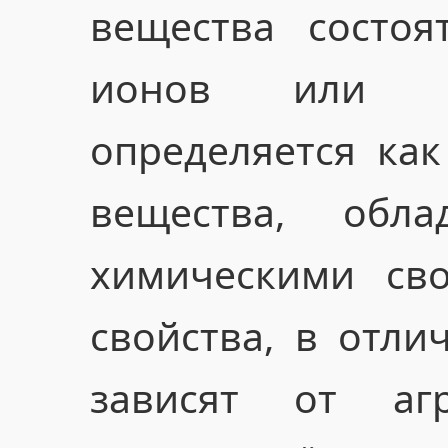
вещества состоя
ионов или мо
определяется ка
вещества, обл
химическими сво
свойства, в отли
зависят от агр