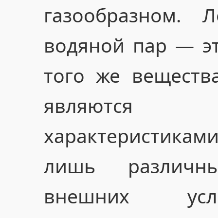
газообразном. 
водяной пар — эт
того же веществ
являются и
характеристика
лишь различн
внешних усл