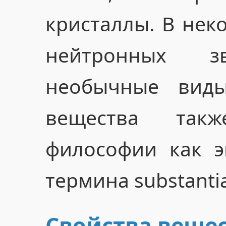
кристаллы. В неко
нейтронных зв
необычные виды
вещества так
философии как э
термина substanti
Свойства веще