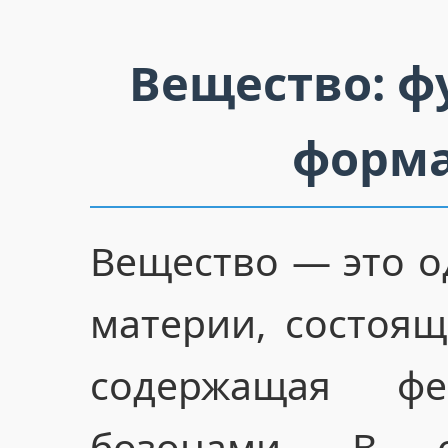
Вещество: ф
форма
Вещество — это о
материи, состоя
содержащая ф
бозонами. В 