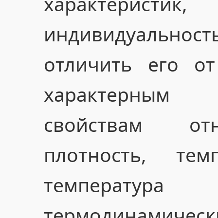
характеристик
индивидуально
отличить его от
характерным 
свойствам отн
плотность, тем
температ
термодинамичес