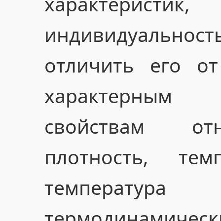
характеристик
индивидуально
отличить его от
характерным 
свойствам отн
плотность, тем
температ
термодинамичес