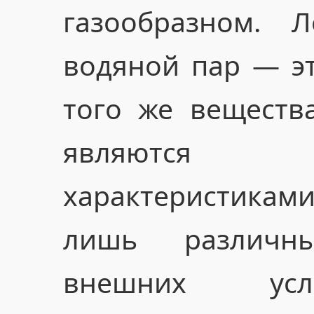
газообразном. 
водяной пар — эт
того же веществ
являются и
характеристика
лишь различн
внешних усл