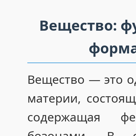
Вещество: ф
форма
Вещество — это о
материи, состоя
содержащая ф
бозонами. В 