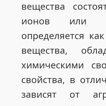
вещества состоя
ионов или мо
определяется ка
вещества, обл
химическими сво
свойства, в отли
зависят от агр