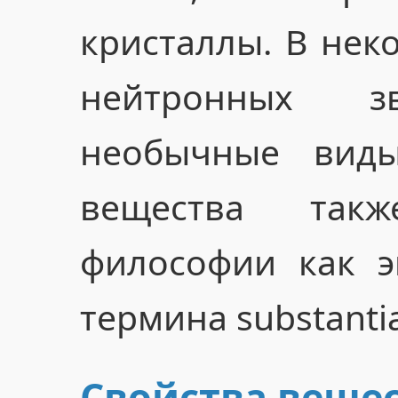
кристаллы. В неко
нейтронных зв
необычные виды
вещества так
философии как э
термина substanti
Свойства веще