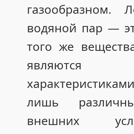
газообразном. 
водяной пар — эт
того же веществ
являются и
характеристика
лишь различн
внешних усл