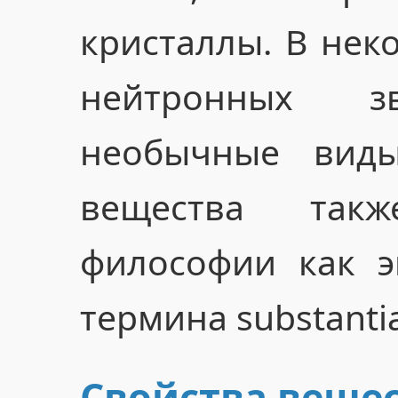
кристаллы. В неко
нейтронных зв
необычные виды
вещества так
философии как э
термина substanti
Свойства веще