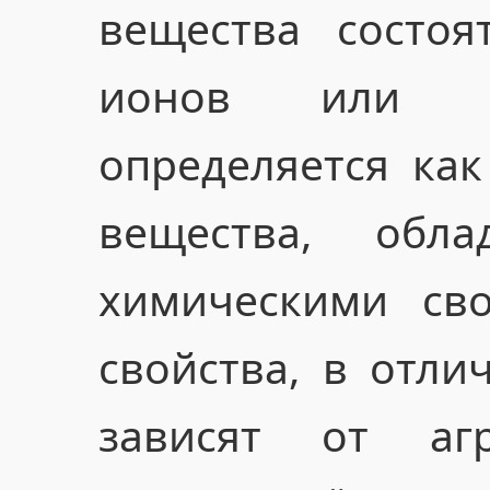
вещества состоя
ионов или мо
определяется ка
вещества, обл
химическими сво
свойства, в отли
зависят от агр