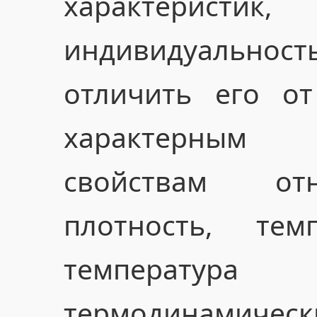
характеристик
индивидуально
отличить его от
характерным 
свойствам отн
плотность, тем
температ
термодинамичес