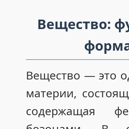
Вещество: ф
форма
Вещество — это о
материи, состоя
содержащая ф
бозонами. В 