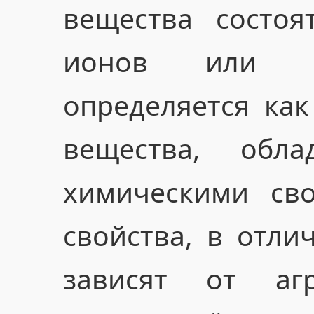
вещества состоя
ионов или мо
определяется ка
вещества, обл
химическими сво
свойства, в отли
зависят от агр