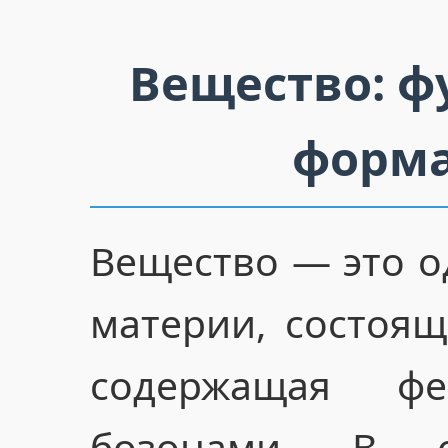
Вещество: ф
форма
Вещество — это о
материи, состоя
содержащая ф
бозонами. В 