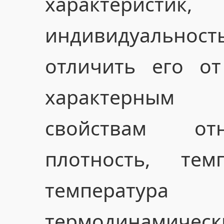
характеристик
индивидуально
отличить его от
характерным 
свойствам отн
плотность, тем
температ
термодинамичес