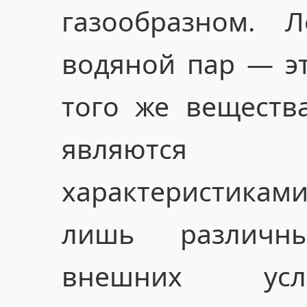
газообразном. 
водяной пар — эт
того же веществ
являются и
характеристика
лишь различн
внешних усл