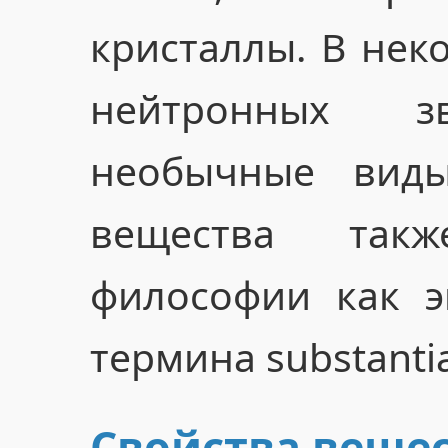
кристаллы. В неко
нейтронных зв
необычные виды
вещества так
философии как э
термина substanti
Свойства веще