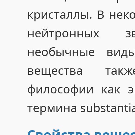
кристаллы. В неко
нейтронных зв
необычные виды
вещества так
философии как э
термина substanti
Свойства веще