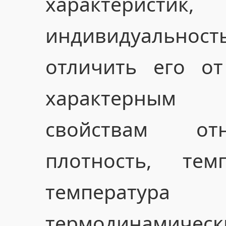
характеристик
индивидуально
отличить его от
характерным 
свойствам отн
плотность, тем
температ
термодинамичес