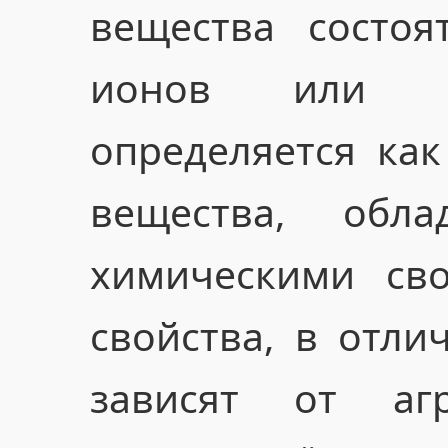
вещества состоя
ионов или мо
определяется ка
вещества, обл
химическими сво
свойства, в отли
зависят от агр