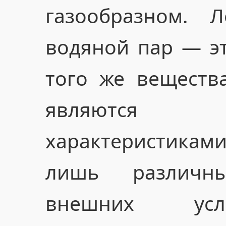
газообразном. 
водяной пар — эт
того же веществ
являются и
характеристика
лишь различн
внешних усл