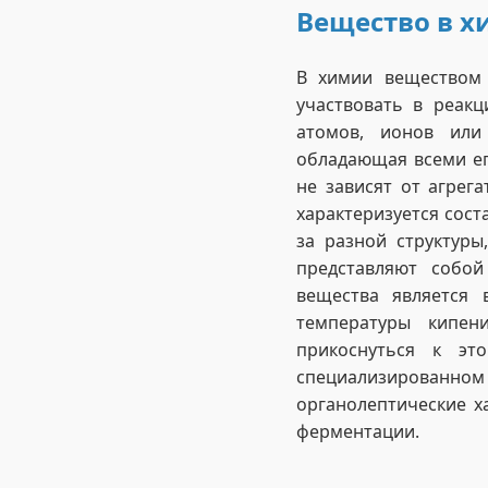
Вещество в 
В химии веществом 
участвовать в реакц
атомов, ионов или
обладающая всеми ег
не зависят от агрег
характеризуется сост
за разной структур
представляют собо
вещества является 
температуры кипен
прикоснуться к э
специализированно
органолептические х
ферментации.