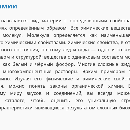
химии
называется вид материи с определёнными свойст
иях определённым образом. Все химические веществ
 молекул. Молекула определяется как наименьшая
о химическими свойствами. Химические свойства, в от
атного состояния, поэтому лёд и вода — одно и то ж
авом и структурой: вещества с одинаковым составом м
ы, как белый и чёрный фосфор. Многие сложные жид
й многокомпонентные растворы. Ярким примером т
вино. Изучая его физические и химические свойст
ия, можно понять законы органической химии. 
тому миру вкусов и соединений, вы всегда мо
м каталоге, чтобы оценить его уникальную стру
арактеристики, являющиеся результатом сложных био