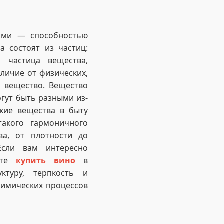
вами — способностью
а состоят из частиц:
 частица вещества,
личие от физических,
е вещество. Вещество
огут быть разными из-
кие вещества в быту
акого гармоничного
ва, от плотности до
Если вам интересно
жете
купить вино
в
ктуру, терпкость и
химических процессов