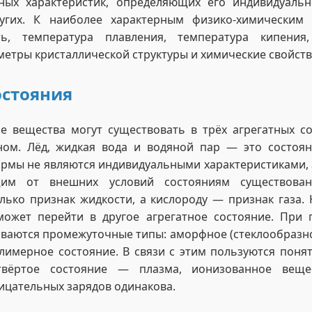
ных характеристик, определяющих его индивидуаль
угих. К наиболее характерным физико-химическим 
ть, температура плавления, температура кипения
метры кристаллической структуры и химические свойств
остояния
е вещества могут существовать в трёх агрегатных с
ном. Лёд, жидкая вода и водяной пар — это состоян
ормы не являются индивидуальными характеристиками, 
щим от внешних условий состояниям существован
лько признак жидкости, а кислороду — признак газа.
может перейти в другое агрегатное состояние. При 
ваются промежуточные типы: аморфное (стеклообразное
лимерное состояние. В связи с этим пользуются понят
твёртое состояние — плазма, ионизованное веще
ицательных зарядов одинакова.