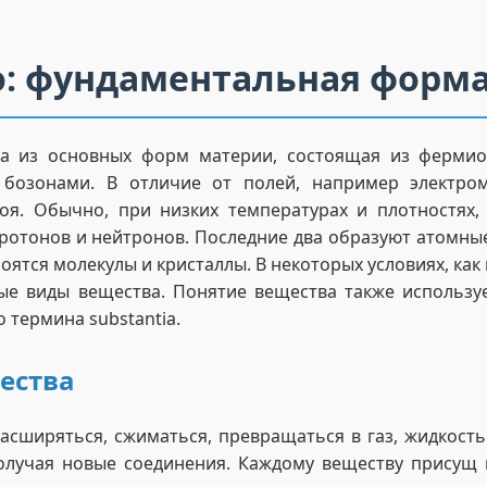
: фундаментальная форм
а из основных форм материи, состоящая из ферми
бозонами. В отличие от полей, например электром
оя. Обычно, при низких температурах и плотностях,
протонов и нейтронов. Последние два образуют атомные
оятся молекулы и кристаллы. В некоторых условиях, как
е виды вещества. Понятие вещества также использу
 термина substantia.
ества
асширяться, сжиматься, превращаться в газ, жидкость
олучая новые соединения. Каждому веществу присущ 