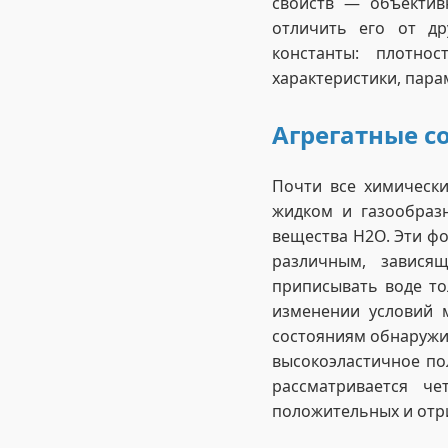
свойств — объектив
отличить его от др
константы: плотнос
характеристики, пара
Агрегатные с
Почти все химически
жидком и газообраз
вещества H2O. Эти ф
различным, завися
приписывать воде то
изменении условий 
состояниям обнаружи
высокоэластичное по
рассматривается че
положительных и отр