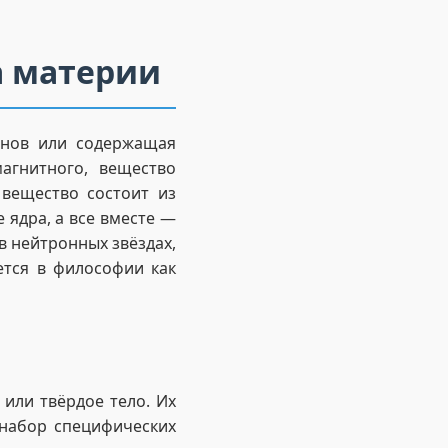
а материи
онов или содержащая
агнитного, вещество
 вещество состоит из
 ядра, а все вместе —
 в нейтронных звёздах,
ется в философии как
 или твёрдое тело. Их
набор специфических